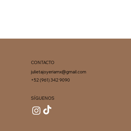
CONTACTO
julietajoyeriamx@gmail.com
+52 (961) 342 9090
SÍGUENOS