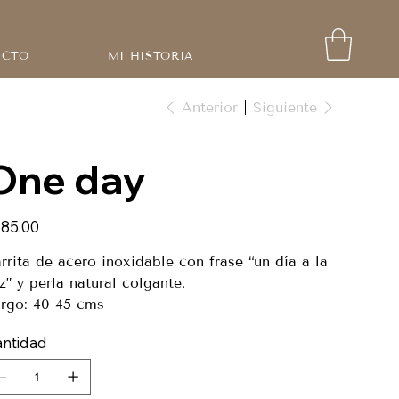
ACTO
MI HISTORIA
Anterior
Siguiente
One day
io
85.00
rrita de acero inoxidable con frase “un día a la
z” y perla natural colgante.
rgo: 40-45 cms
ntidad