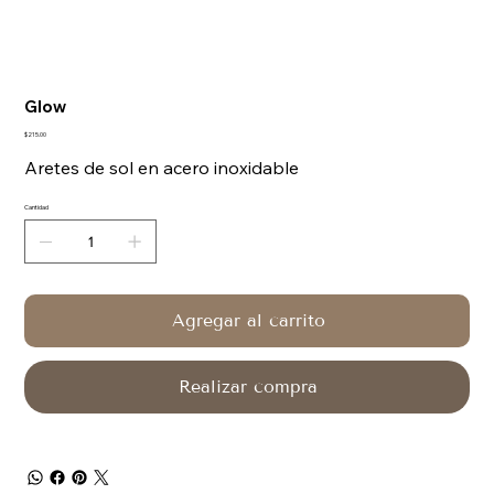
Glow
Precio
$215.00
Aretes de sol en acero inoxidable
Cantidad
Agregar al carrito
Realizar compra