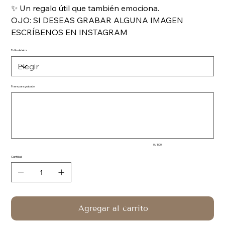
✨ Un regalo útil que también emociona.
OJO: SI DESEAS GRABAR ALGUNA IMAGEN
ESCRÍBENOS EN INSTAGRAM
Estilo de letra
Frase para grabado
Hasta
500
caracteres.
0 / 500
Cantidad
Agregar al carrito