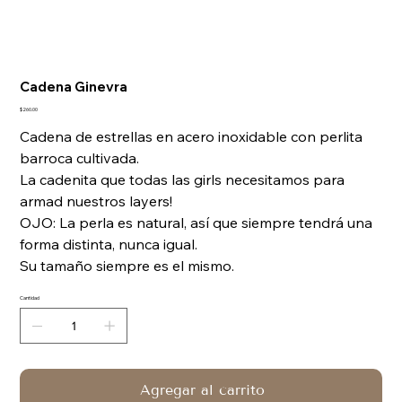
Cadena Ginevra
Precio
$260.00
Cadena de estrellas en acero inoxidable con perlita
barroca cultivada.
La cadenita que todas las girls necesitamos para
armad nuestros layers!
OJO: La perla es natural, así que siempre tendrá una
forma distinta, nunca igual.
Su tamaño siempre es el mismo.
Cantidad
Agregar al carrito