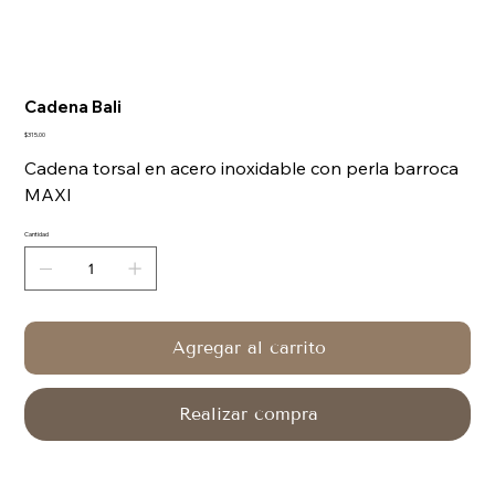
Cadena Bali
Precio
$315.00
Cadena torsal en acero inoxidable con perla barroca
MAXI
Cantidad
Agregar al carrito
Realizar compra