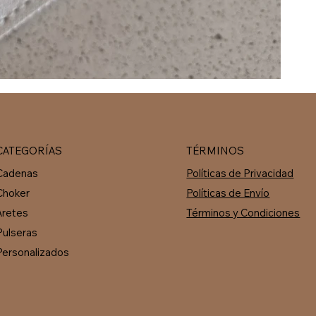
CATEGORÍAS
TÉRMINOS
Cadenas
Políticas de Privacidad
Choker
Políticas de Envío
Aretes
Términos y Condiciones
Pulseras
Personalizados