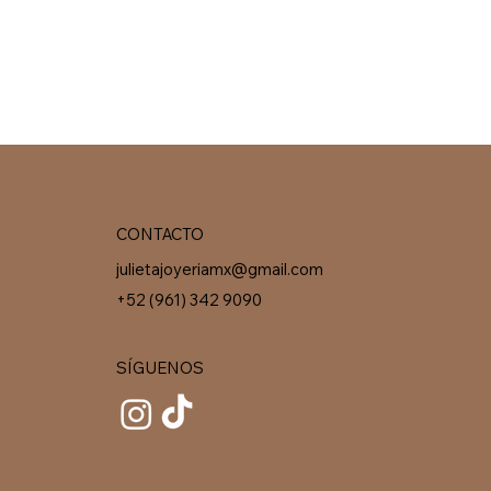
CONTACTO
julietajoyeriamx@gmail.com
+52 (961) 342 9090
SÍGUENOS