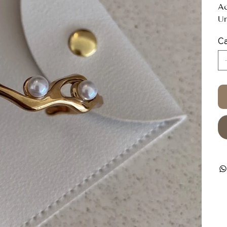
Ac
Un
Ca