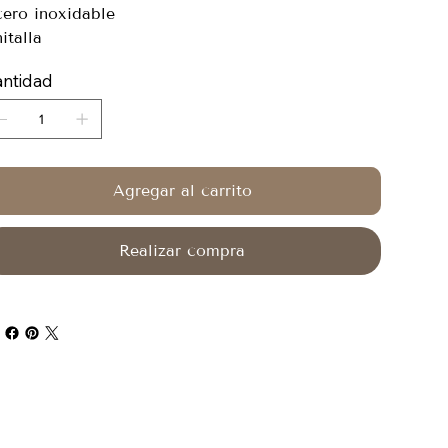
ero inoxidable
italla
ntidad
Agregar al carrito
Realizar compra