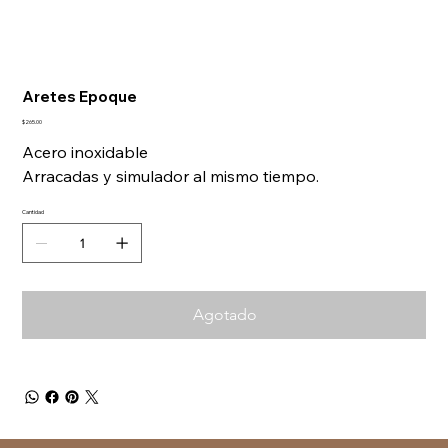
Aretes Epoque
Precio
$265.00
Acero inoxidable
Arracadas y simulador al mismo tiempo.
Cantidad
Agotado