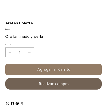
Aretes Colette
Precio
$246.00
Oro laminado y perla
Cantidad
Agregar al carrito
Realizar compra